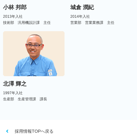
小林 邦郎
城倉 潤紀
2013年入社
2014年入社
技術部 汎用機設計課 主任
営業部 営業業務課 主任
北澤 輝之
1997年入社
生産部 生産管理課 課長
採用情報TOPへ戻る